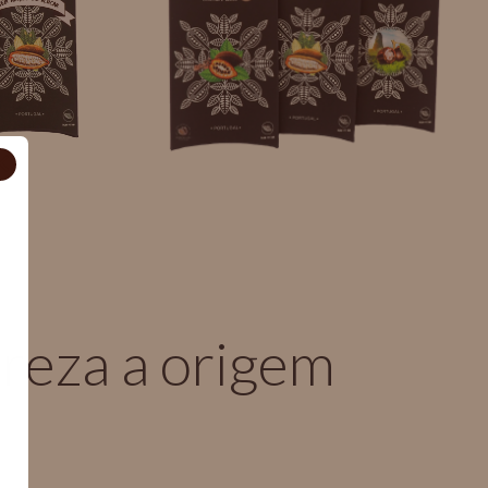
✕
reza a origem