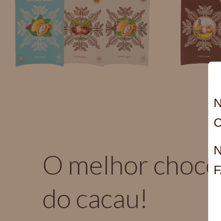
N
C
N
O melhor chocol
F
do cacau!