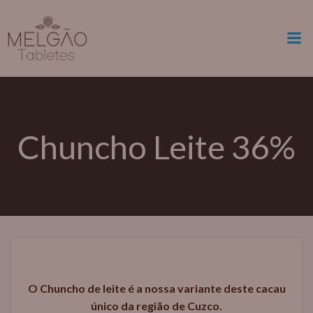
Skip
modal-check
to
content
Chuncho Leite 36%
O Chuncho de leite é a nossa variante deste cacau
único da região de Cuzco.