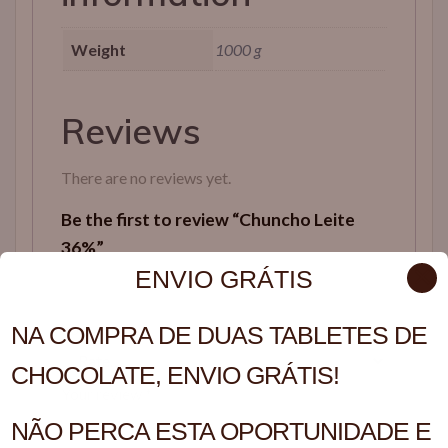
Weight
1000 g
Reviews
There are no reviews yet.
Be the first to review “Chuncho Leite
36%”
O seu endereço de email não será publicado.
✕
ENVIO GRÁTIS
Campos obrigatórios marcados com
*
Your rating
*
NA COMPRA DE DUAS TABLETES DE
CHOCOLATE, ENVIO GRÁTIS!
Your review
*
NÃO PERCA ESTA OPORTUNIDADE E