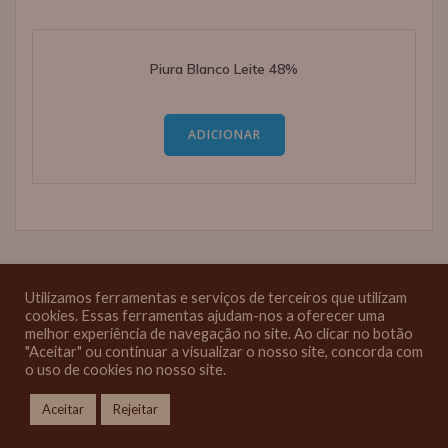
Piura Blanco Leite 48%
ADICIONAR
Utilizamos ferramentas e serviços de terceiros que utilizam
cookies. Essas ferramentas ajudam-nos a oferecer uma
melhor experiência de navegação no site. Ao clicar no botão
"Aceitar" ou continuar a visualizar o nosso site, concorda com
o uso de cookies no nosso site.
© 2026 Melgao Tabletes. Created for free using WordPress and
Colibri
Aceitar
Rejeitar