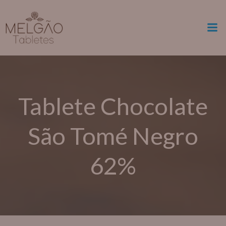
Skip
modal-check
to
content
Tablete Chocolate
São Tomé Negro
62%