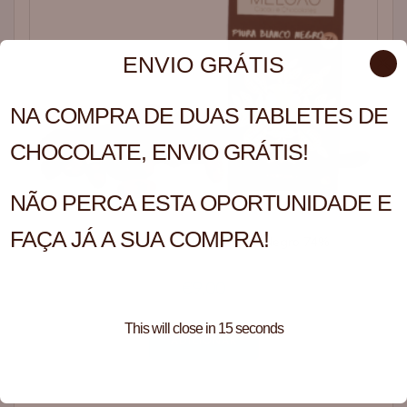
✕
ENVIO GRÁTIS
NA COMPRA DE DUAS TABLETES DE
CHOCOLATE, ENVIO GRÁTIS!
NÃO PERCA ESTA OPORTUNIDADE E
FAÇA JÁ A SUA COMPRA!
Tablete Chocolate Piura Blanco Negro 74%
€
9,00
This will close in
15
seconds
ADICIONAR