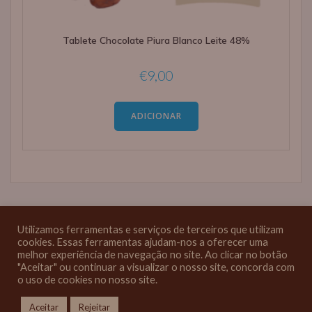
Tablete Chocolate Piura Blanco Leite 48%
€
9,00
ADICIONAR
Utilizamos ferramentas e serviços de terceiros que utilizam
cookies. Essas ferramentas ajudam-nos a oferecer uma
melhor experiência de navegação no site. Ao clicar no botão
"Aceitar" ou continuar a visualizar o nosso site, concorda com
o uso de cookies no nosso site.
© 2026 Melgao Tabletes. Created for free using WordPress and
Colibri
Aceitar
Rejeitar